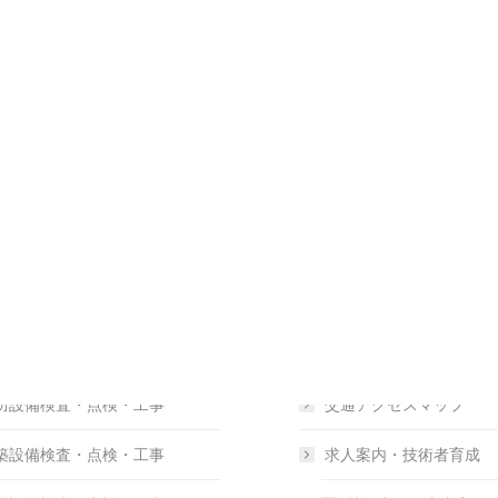
ム
エヌテックの会社案内
テックの業務内容
資格保有者数
防設備検査・点検・工事
交通アクセスマップ
築設備検査・点検・工事
求人案内・技術者育成