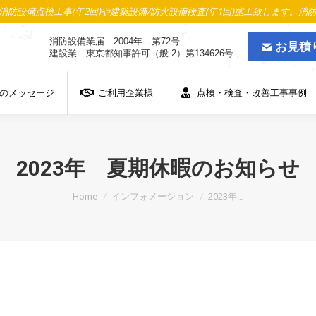
防設備点検工事(年2回)や建築設備/防火設備検査(年1回)施工致します。消
のメッセージ
ご利用企業様
点検・検査・改善工事事例
消防設備業届 2004年 第72号
お見積
建設業 東京都知事許可（般-2）第134626号
のメッセージ
ご利用企業様
点検・検査・改善工事事例
2023年 夏期休暇のお知らせ
You are here:
Home
インフォメーション
2023年…