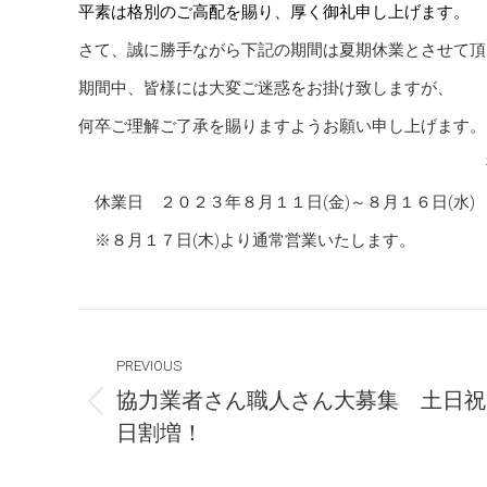
平素は格別のご高配を賜り、厚く御礼申し上げます。
さて、誠に勝手ながら下記の期間は夏期休業とさせて頂
期間中、皆様には大変ご迷惑をお掛け致しますが、
何卒ご理解ご了承を賜りますようお願い申し上げます。
敬
休業日 ２０２３年８月１１日(金)～８月１６日(水)
※８月１７日(木)より通常営業いたします。
Post
navigation
PREVIOUS
協力業者さん職人さん大募集 土日祝
Previous
日割増！
post: