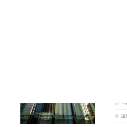
ホー
エヌ
消
建